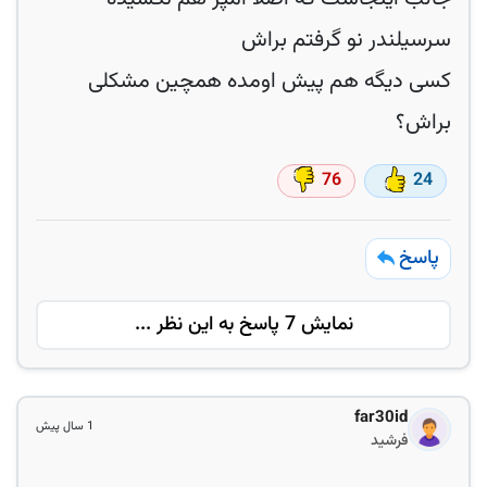
سرسیلندر نو گرفتم براش
کسی دیگه هم پیش اومده همچین مشکلی
براش؟
76
24
پاسخ
نمایش 7 پاسخ به این نظر ...
far30id
1 سال پیش
فرشید