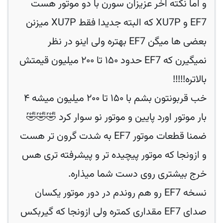
و اما نکته اخر عزیزان سورن با دو موتور هست
EF7 و XU7P که البته جدیدا فقط XU7P میزنن
بعضی ها میگن EF7 بهتره ولی اینو در نظر
نمیگیرن که EF7 حدود ۱۵۰ تا ۲۰۰ میلیون قیمتش
بالاتره!!!!!
خب قربونتون بشم با ۱۵۰ تا ۲۰۰ میلیون میشه ۴
بار موتور اورد پایین و موتور نو سوار کرد 🤣🤣🤣
ضمنا قطعات موتور EF7 به شدت گرون تر هست
و ازونجا که موتور پیچیده تر و پیشرفته تری هس
خرج بیشتری روی دست شما میذاره.
نسخه EF7 رو هم روندم در دور موتور یکسان
صدای EF7 مقداری کمتره ولی ازونجا که گیربکس