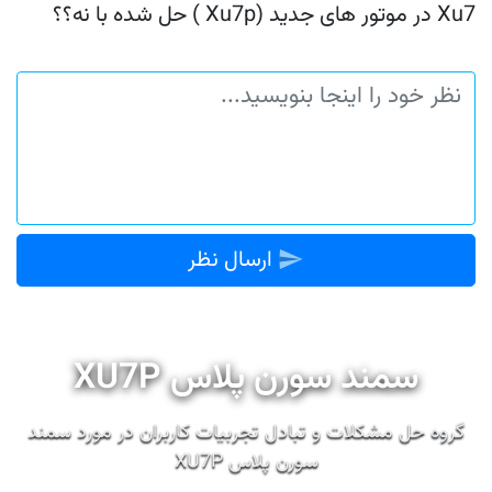
Xu7 در موتور های جدید (Xu7p ) حل شده با نه؟؟
ارسال نظر
سمند سورن پلاس XU7P
گروه حل مشکلات و تبادل تجربیات کاربران در مورد سمند
سورن پلاس XU7P