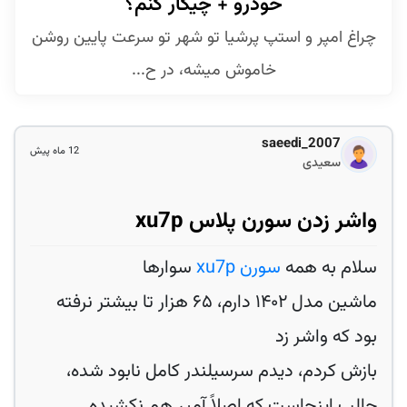
خودرو + چیکار کنم؟
چراغ امپر و استپ پرشیا تو شهر تو سرعت پایین روشن
خاموش میشه، در ح...
saeedi_2007
12 ماه پیش
سعیدی
واشر زدن سورن پلاس xu7p
سلام به همه
سورن xu7p
سوارها
ماشین مدل ۱۴۰۲ دارم، ۶۵ هزار تا بیشتر نرفته
بود که واشر زد
بازش کردم، دیدم سرسیلندر کامل نابود شده،
جالب اینجاست که اصلاً آمپر هم نکشیده