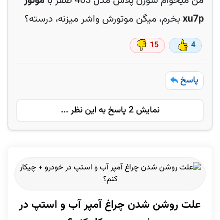
من میخوام سورن پلاس مدل 403 صفر با
موتور
xu7p
بخرم، میگن موتورش واشر میزنه، درسته؟
15
4
پاسخ
نمایش 2 پاسخ به این نظر ...
علت روشن شدن چراغ آمپر آب و استپ در