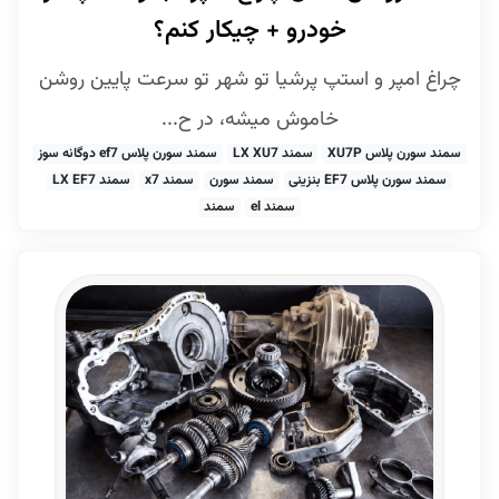
خودرو + چیکار کنم؟
چراغ امپر و استپ پرشیا تو شهر تو سرعت پایین روشن
خاموش میشه، در ح...
سمند سورن پلاس XU7P
سمند LX XU7
سمند سورن پلاس ef7 دوگانه سوز
سمند سورن پلاس EF7 بنزینی
سمند سورن
سمند x7
سمند LX EF7
سمند el
سمند