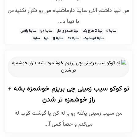
من تیبا داشتم الان ساینا دارماشتباه من رو تکرار نکنیدمن
با تیبا د...
ساینا s
تیبا 2 هاچ بک
تیبا صندوق دار
ساینا gx
ساینا پلاس
ساینا اتوماتیک
ساینا sx
ساینا g
تیبا
ساینا
تو کوکو سیب زمینی چی بریزم خوشمزه بشه +
راز خوشمزه تر شدن
من سیب زمینی پخته رو با له کن یا گوشت کوب له
می‌کنم و حتماً کمی آ...