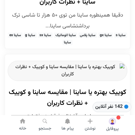
ساینا + نظرات کاربران
دقیقا همینطوره ساینا من توی ۵۰ هزار تا شاسی ترک
برداشتشاسی ساینا...
ساینا s
ساینا gx
ساینا پلاس
ساینا اتوماتیک
ساینا sx
ساینا g
ساینا ex
ساینا
کوییک بهتره یا ساینا | مقایسه ساینا و کوییک
+ نظرات کاربران
142 نفر آنلاین
ببین هر دو اینا یه آشغالن فرقشونم فقط تو یه
صندوقهلوازم مصرفیشونم...
نوشتن
پیام ها
جستجو
خانه
پروفایل