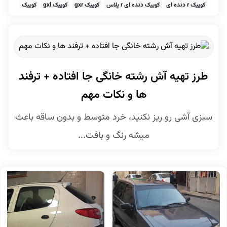
کوییک r دنده ای
کوییک دنده ای r پلاس
کوییک gxr
کوییک gxl
کوییک
طرز تهیه آش رشته خانگی جا افتاده + ترفند
ها و نکات مهم
سبزی آشی رو ریز نکنید، خرد متوسط و بدون ساقه باعث
میشه رنگ و بافت...