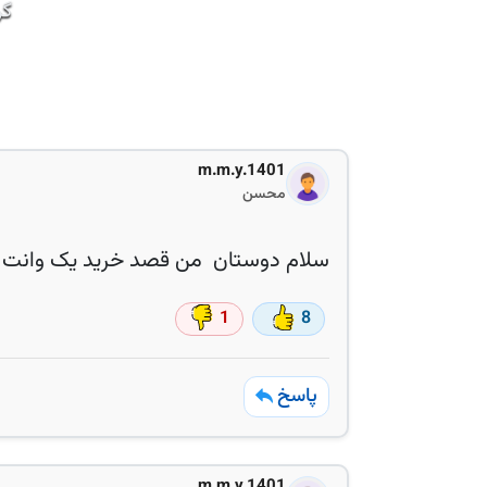
گر
m.m.y.1401
محسن
سلام دوستان من قصد خرید یک وانت رو 
1
8
پاسخ
m.m.y.1401