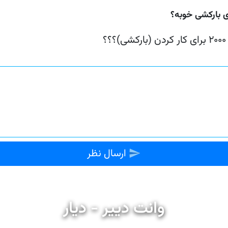
ی بارکشی خوبه؟
؟
ارسال نظر
وانت دییر - دیار