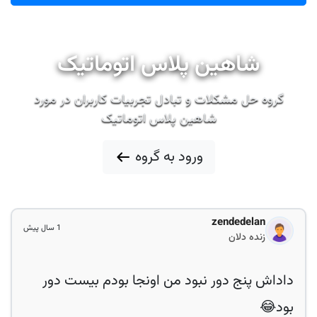
شاهین پلاس اتوماتیک
گروه حل مشکلات و تبادل تجربیات کاربران در مورد
شاهین پلاس اتوماتیک
ورود به گروه
zendedelan
1 سال پیش
زنده دلان
داداش پنج دور نبود من اونجا بودم بیست دور
بود😂