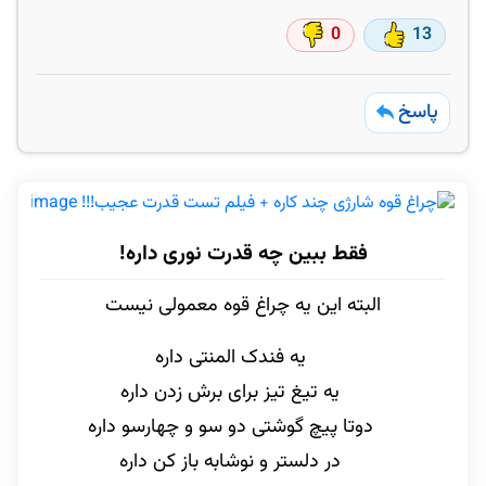
0
13
پاسخ
فقط ببین چه قدرت نوری داره!
البته این یه چراغ قوه معمولی نیست
یه فندک المنتی داره
یه تیغ تیز برای برش زدن داره
دوتا پیچ گوشتی دو سو و چهارسو داره
در دلستر و نوشابه باز کن داره