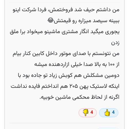
من داشتم حیف شد فروختمش، فردا شرکت اینو
ببینه سیصد میزاره رو قیمتش😂
یجوری میگید انگار مشتری ماشینو میخواد برا ملق
زدن
من نتونستم با صدای موتور داخل کابین کنار بیام
از ۱۰۰ به بالا صدا خیلی ازاردهنده میشه
دومین مشکلش هم کوبش زیاد تو جاده بود با
اینکه لاستیک پهن ۲۰۵ هم انداختم فایده نداشت
اگرنه از لحاظ محکمی ماشین خوبیه.
4
4