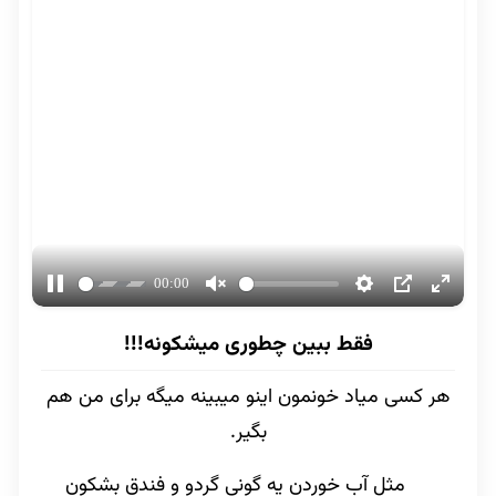
فقط ببین چطوری میشکونه!!!
هر کسی میاد خونمون اینو میبینه میگه برای من هم
بگیر.
مثل آب خوردن یه گونی گردو و فندق بشکون