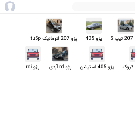
پ 5
پژو 405
پژو 207 اتوماتیک tu5p
پژو 405 استیشن
پژو rd آردی
پژو rdi