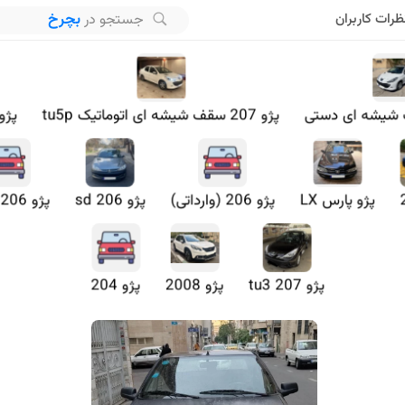
بچرخ
جستجو در
ظرات کاربران
پژو 207 سقف شیشه ای اتوماتیک tu5p
پژو 207 تی
پژو پارس LX
پژو 206 (وارداتی)
پژو 206 sd
پژو 206 کروک
پژو 207 tu3
پژو 2008
پژو 204