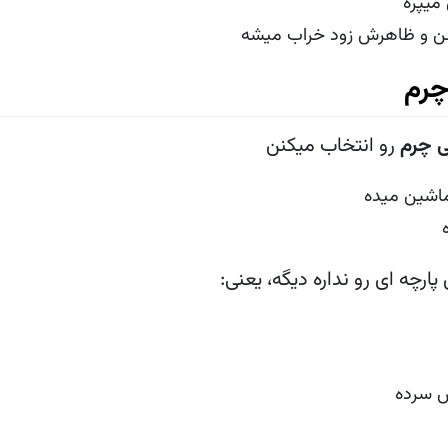
 میپره
شن و ظاهرش زود خراب میشه
چرم
 چرم
رو انتخاب میکنن
ماشین میده
رچه ای رو نداره دیگه، یعنی:
ش سرده