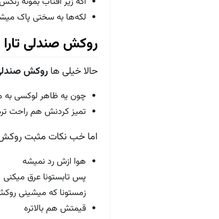
اگه زیر آفتاب بمونه رنگش
لکه‌ها به سختی پاک می
روکش صندلی تارا 
حالا خیلی ها
روکش صندلی
چون یه ظاهر لوکسی به 
تمیز کردنش هم راحت تره
اما خب نکات مثبت روکش پا
هوا ازش رد نمیشه
پس تابستونا عرق میکنی
زمستونا که میشینی روک
قیمتش هم بالاتره