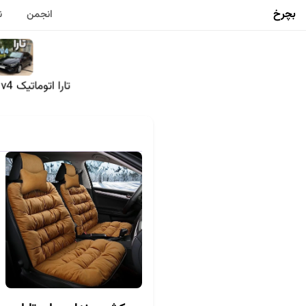
بچرخ
انجمن
ن
تارا اتوماتیک v4 ال ایکس