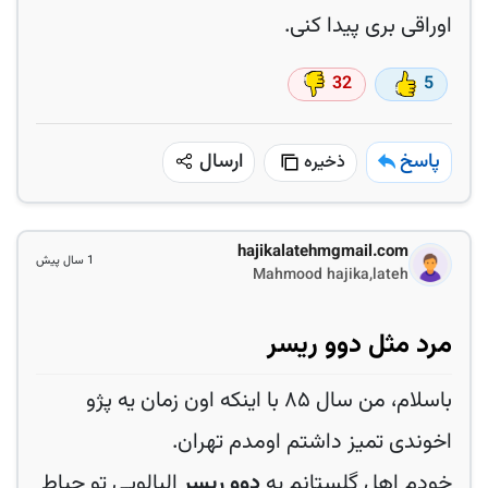
اوراقی بری پیدا کنی.
32
5
پاسخ
ارسال
ذخیره
hajikalatehmgmail.com
1 سال پیش
Mahmood hajika,lateh
مرد مثل دوو ریسر
باسلام، من سال ۸۵ با اینکه اون زمان یه پژو
اخوندی تمیز داشتم اومدم تهران.
خودم اهل گلستانم یه
دوو ریسر
البالویی تو حیاط