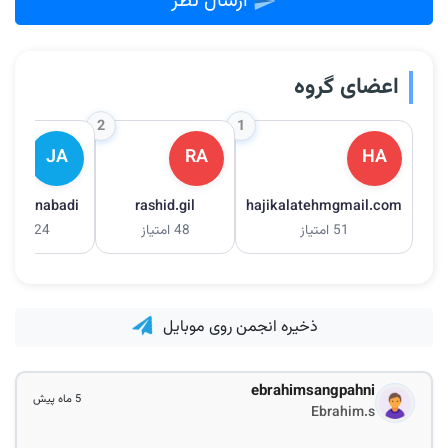
ارسال نظر
اعضای گروه
2
1
JA
RA
HA
rezaoonabadi
rashid.gil
hajikalatehmgmail.com
51 امتیاز
48 امتیاز
24 امتیاز
ذخیره انجمن روی موبایل
ebrahimsangpahni
5 ماه پیش
Ebrahim.s