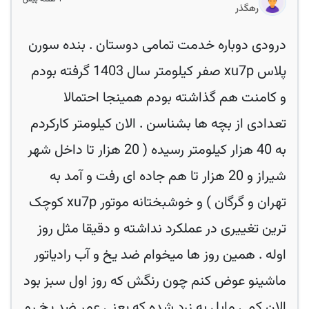
رهگذر
درودی دوباره خدمت تمامی دوستان . بنده سورن
پلاس xu7p صفر کیلومتر سال 1403 گرفته بودم
و کامنت هم گذاشته بودم همینجا احتمالا
تعدادی از بچه ها بشناسن . الان کیلومتر کارکردم
به 40 هزار کیلومتر رسیده ( 20 هزار تا داخل شهر
شیراز و 20 هزار تا هم جاده ای رفت و آمد به
تهران و گرگان ) و خوشبختانه موتور xu7p کوچک
ترین تغییری در عملکرد نداشته و دقیقا مثل روز
اوله . همین روز ها میخوام ضد یخ و آب رادیاتور
ماشینو عوض کنم چون رنگش که روز اول سبز بود
الان کمی مایل به زرد شده که یعنی عمر ضد یخ رو