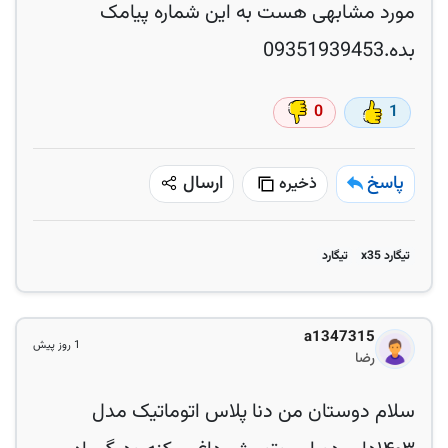
مورد مشابهی هست به این شماره پیامک
بده.09351939453
0
1
پاسخ
ارسال
ذخیره
تیگارد x35
تیگارد
a1347315
1 روز پیش
رضا
سلام دوستان من دنا پلاس اتوماتیک مدل