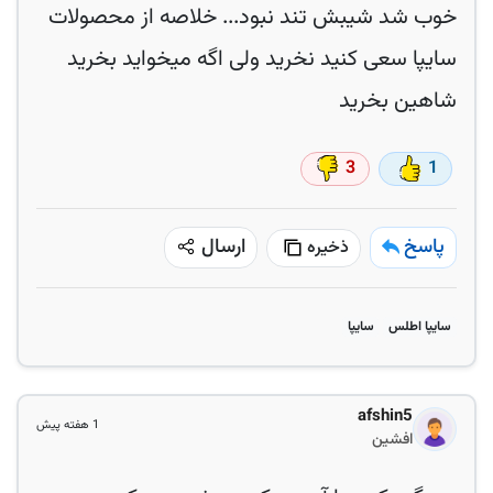
خوب شد شیبش تند نبود... خلاصه از محصولات
سایپا سعی کنید نخرید ولی اگه میخواید بخرید
شاهین بخرید
3
1
پاسخ
ارسال
ذخیره
سایپا اطلس
سایپا
afshin5
1 هفته پیش
افشین