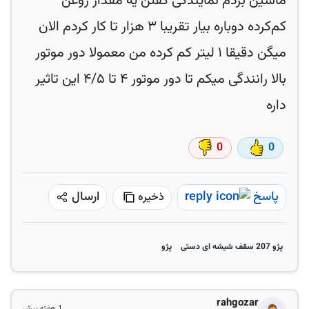
ماشین بردم نمایندگی گفتن یه مقدار روغن
کم‌کرده دوباره بیار تقریبا ۳ هزار تا کار کردم الان
میگن دقیقا ۱ لیتر کم کرده من معمولا دور موتور
بالا رانندگی میکم تا دور موتور ۴ تا ۴/۵ این تاثیر
داره
0
0
پاسخ
ارسال
ذخیره
پژو 207 سقف شیشه ای دستی
پژو
rahgozar
1 هفته پیش