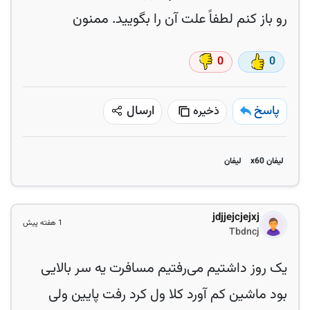
رو باز کنم لطفاً علت آن را بگویید. ممنون
0
0
پاسخ
ارسال
ذخیره
لیفان x60
لیفان
jdjjejcjejxj
1 هفته پیش
Tbdncj
یک روز داشتیم می‌رفتیم مسافرت یه سر بالایی
بود ماشین کم آورد کلا ول کرد رفت پایین ولی