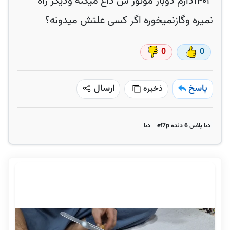
۱۴۰۳دارم دوبار موتور ش داغ میکنه ودیگر راه
نمیره وگازنمیخوره اگر کسی علتش میدونه؟
0
0
پاسخ
ارسال
ذخیره
دنا پلاس 6 دنده ef7p
دنا