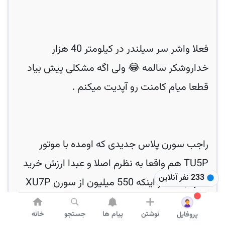
فعلا واشر سر سیلندر در کیلومتر 40 هزار
خداروشکر سالمه 😂 ولی اگه مشکلی پیش بیاد
راجب سورن پلاس جدیدی که اومده با موتور
TU5P هم واقعا به نظرم اصلا و عبدا ارزش خرید
233 نفر آنلاین
نداره به خاطر اینکه 550 میلیون از سورن XU7P
گرون تره و واقعا به هیچ عنوان به نظرم یه آدم
نوشتن
پیام ها
جستجو
خانه
پروفایل
عاقل برای یه موتور متفاوت و 2 تا اپشن خیلی ریز