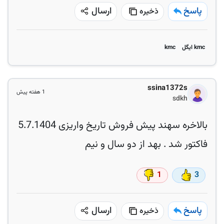
پاسخ
ارسال
ذخیره
kmc ایگل
kmc
ssina1372s
1 هفته پیش
sdkh
بالاخره سهند پیش فروش تاریخ واریزی 5.7.1404
فاکتور شد . بهد از دو سال و نیم
1
3
پاسخ
ارسال
ذخیره