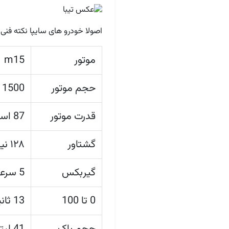
اصولا خودرو های سایپا نکته ف
موتور
m15
حجم موتور
1500 سی سی
قدرت موتور
87 اسب بخار
گشتاور
۱۲۸ نیوتن متر
گیربکس
5 سرعته دستی
0 تا 100
13 ثانیه
حجم باک
41 لیتر