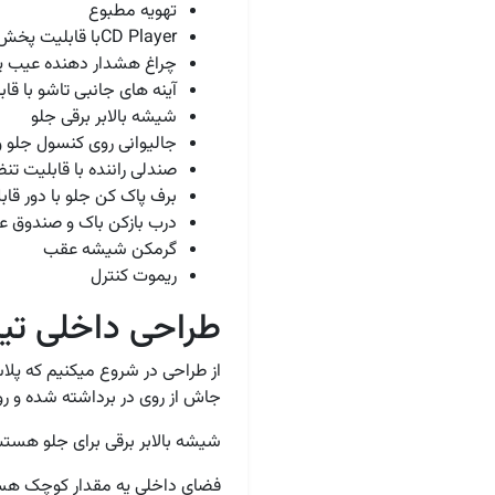
تهویه مطبوع
CD Playerبا قابلیت پخش MP3
چراغ هشدار دهنده عیب یا
آینه های جانبی تاشو با قا
شیشه بالابر برقی جلو
جالیوانی روی کنسول جلو 
صندلی راننده با قابلیت تنظ
برف پاک کن جلو با دور قاب
درب بازکن باک و صندوق ع
گرمکن شیشه عقب
ریموت کنترل
طراحی داخلی تیب
از طراحی در شروع میکنیم که پل
جاش از روی در برداشته شده و رو
شیشه بالابر برقی برای جلو هس
فضای داخلی یه مقدار کوچک هستش