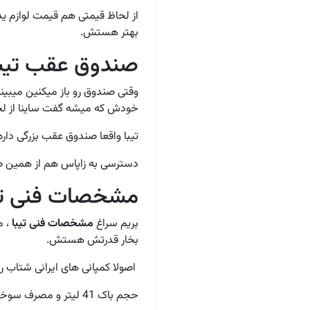
از لحاظ قیمتی هم قیمت لوازم ی
بهتر هستش.
صندوق عقب تیبا
وقتی صندوق رو باز میکنین میب
خودش که میشه گفت ساینا از لحا
تیبا واقعا صندوق عقب بزرگی داره و حداقل 4 تا چمدون توش جا میشه و برای م
دسترسی به زاپاس هم از همین 
مشخصات فنی تی
بریم سراغ
مشخصات فنی تیبا
بخار قدرتش هستش.
اصولا کمپانی های ایرانی شتاب رسمی ا
حجم باک 41 لیتر و مصرف سوخت 7 لیتر در هر 100 کیلومتر.