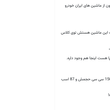
ن از ماشین های ایران خودرو
قیب این ماشین هستش توی کلاس
هست اینجا هم وجود داره.
، موتور همون m15 همیشگی که روی همه ی محصولات سایپا هست که 1500 سی سی حجمش و 87 اسب