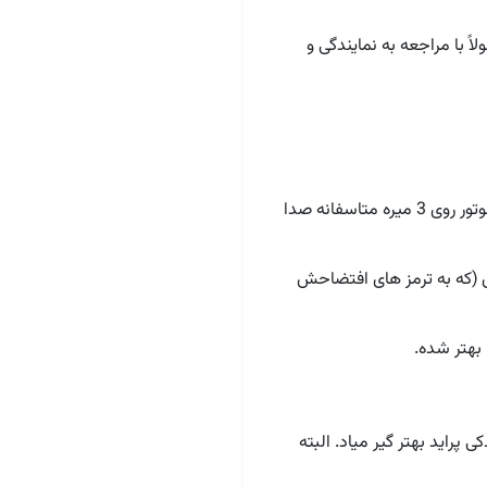
با مراجعه‌ به نمایندگی و
خب اگه از سر و صدای داخل کابین تیبا بخوایم توضیح بدیم یه مقدار صدای موتور داخل میاد و وقتی دور موتور روی 3 میره متاسفانه صدا
 (که به ترمز های افتضاحش
 بهتر شده.
پراید بهتر گیر میاد. البته